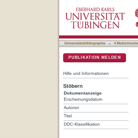
The impact of CMV infecti
DSpace Repositorium (Manakin b
Universitätsbibliographie
→
4 Medizinische
PUBLIKATION MELDEN
Hilfe und Informationen
Stöbern
Dokumentanzeige
Erscheinungsdatum
Autoren
Titel
DDC-Klassifikation