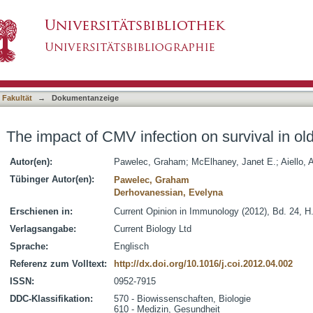
on on survival in older humans
asiert)
 Fakultät
→
Dokumentanzeige
The impact of CMV infection on survival in o
Autor(en):
Pawelec, Graham
;
McElhaney, Janet E.
;
Aiello, 
Tübinger Autor(en):
Pawelec, Graham
Derhovanessian, Evelyna
Erschienen in:
Current Opinion in Immunology (2012), Bd. 24, H.
Verlagsangabe:
Current Biology Ltd
Sprache:
Englisch
Referenz zum Volltext:
http://dx.doi.org/10.1016/j.coi.2012.04.002
ISSN:
0952-7915
DDC-Klassifikation:
570 - Biowissenschaften, Biologie
610 - Medizin, Gesundheit