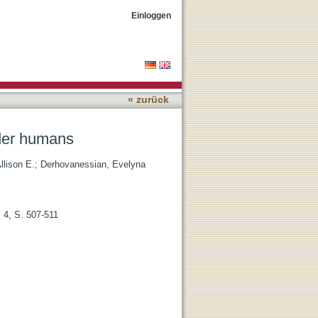
Einloggen
« zurück
lder humans
Allison E.
;
Derhovanessian, Evelyna
 4, S. 507-511