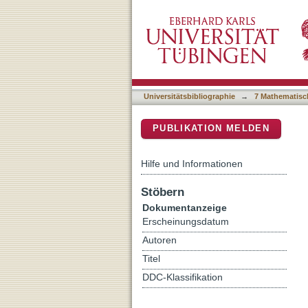
Swift observations of two 
DSpace Repositorium (Manakin b
Universitätsbibliographie
→
7 Mathematisc
PUBLIKATION MELDEN
Hilfe und Informationen
Stöbern
Dokumentanzeige
Erscheinungsdatum
Autoren
Titel
DDC-Klassifikation