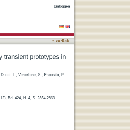
tburst
Einloggen
« zurück
y transient prototypes in
;
Ducci, L.
;
Vercellone, S.
;
Esposito, P.
;
12), Bd. 424, H. 4, S. 2854-2863