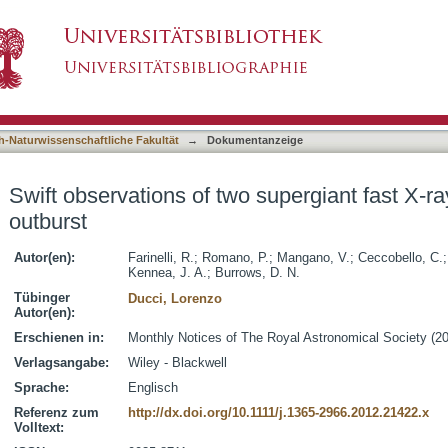
supergiant fast X-ray transient prototypes in ou
asiert)
h-Naturwissenschaftliche Fakultät
→
Dokumentanzeige
Swift observations of two supergiant fast X-ra
outburst
Autor(en):
Farinelli, R.
;
Romano, P.
;
Mangano, V.
;
Ceccobello, C.
Kennea, J. A.
;
Burrows, D. N.
Tübinger
Ducci, Lorenzo
Autor(en):
Erschienen in:
Monthly Notices of The Royal Astronomical Society (20
Verlagsangabe:
Wiley - Blackwell
Sprache:
Englisch
Referenz zum
http://dx.doi.org/10.1111/j.1365-2966.2012.21422.x
Volltext: