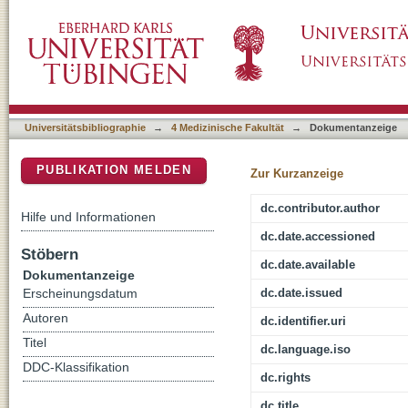
Die Reproduzierbarkeit des 6-Minuten-Gehte
DSpace Repositorium (Manakin basiert)
Hüftarthrosepatienten
Universitätsbibliographie
→
4 Medizinische Fakultät
→
Dokumentanzeige
PUBLIKATION MELDEN
Zur Kurzanzeige
dc.contributor.author
Hilfe und Informationen
dc.date.accessioned
Stöbern
dc.date.available
Dokumentanzeige
dc.date.issued
Erscheinungsdatum
Autoren
dc.identifier.uri
Titel
dc.language.iso
DDC-Klassifikation
dc.rights
dc.title