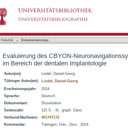
uronavigationssystems für den Einsatz im Be
asiert)
 Fakultät
→
Dokumentanzeige
Evaluierung des CBYON-Neuronavigationssys
im Bereich der dentalen Implantologie
Autor(en):
Lindel, Daniel-Georg
Tübinger Autor(en):
Lindel, Daniel-Georg
Erscheinungsjahr:
2014
Sprache:
Deutsch
Dokumentart:
Dissertation
Seitenzahl:
115 S. : Ill., graph. Darst.
Verbund-Nachweis:
401747131
Kommentar:
Tübingen, Univ., Diss., 2014.