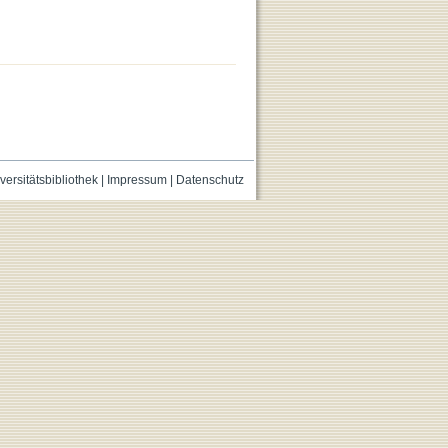
versitätsbibliothek
|
Impressum
|
Datenschutz