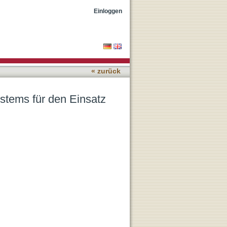
reich der dentalen
Einloggen
« zurück
tems für den Einsatz