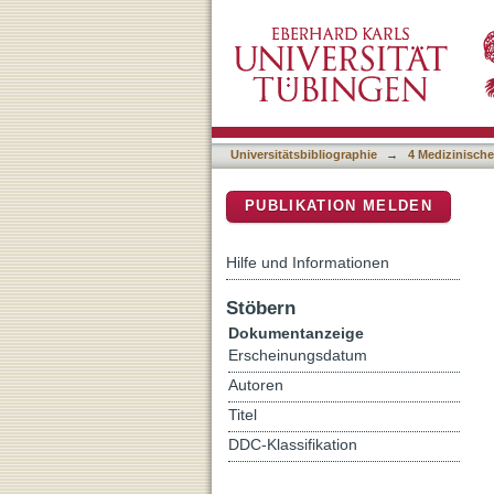
Evaluierung des CBYON-Ne
DSpace Repositorium (Manakin b
Implantologie
Universitätsbibliographie
→
4 Medizinische
PUBLIKATION MELDEN
Hilfe und Informationen
Stöbern
Dokumentanzeige
Erscheinungsdatum
Autoren
Titel
DDC-Klassifikation