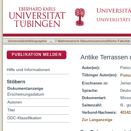
Antike Terrassen und aktuelle Landdegradat
DSpace Repositorium (Manakin basiert)
Universitätsbibliographie
→
7 Mathematisch-Naturwissenschaftliche Fakultät
PUBLIKATION MELDEN
Antike Terrassen
Autor(en):
Piets
Hilfe und Informationen
Tübinger Autor(en):
Piets
Stöbern
Erschienen in:
Jemen-
Dokumentanzeige
Sprache:
Deuts
Erscheinungsdatum
Dokumentart:
Wissen
Autoren
Seitenzahl:
Ill., g
Titel
Verbund-Nachweis:
40142
DDC-Klassifikation
Zur Langanzeige