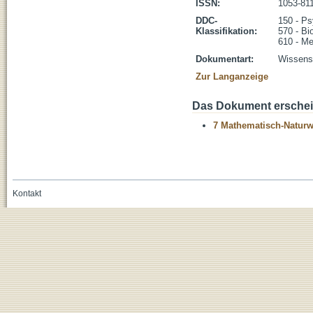
ISSN:
1053-81
DDC-
150 - Ps
Klassifikation:
570 - Bi
610 - Me
Dokumentart:
Wissensc
Zur Langanzeige
Das Dokument erschein
7 Mathematisch-Naturwi
Kontakt