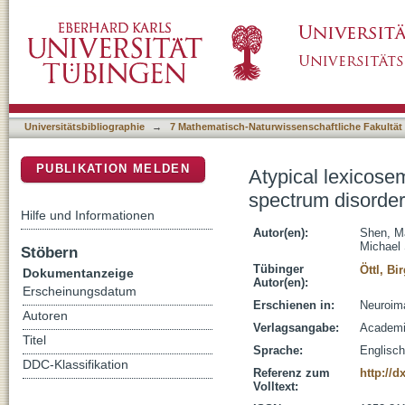
Atypical lexicosemantic function of extrastri
DSpace Repositorium (Manakin basiert)
functional and effective connectivity
Universitätsbibliographie
→
7 Mathematisch-Naturwissenschaftliche Fakultät
PUBLIKATION MELDEN
Atypical lexicosem
spectrum disorder:
Hilfe und Informationen
Autor(en):
Shen, M
Michael 
Stöbern
Tübinger
Öttl, Bir
Dokumentanzeige
Autor(en):
Erscheinungsdatum
Erschienen in:
Neuroima
Autoren
Verlagsangabe:
Academi
Titel
Sprache:
Englisch
DDC-Klassifikation
Referenz zum
http://d
Volltext: