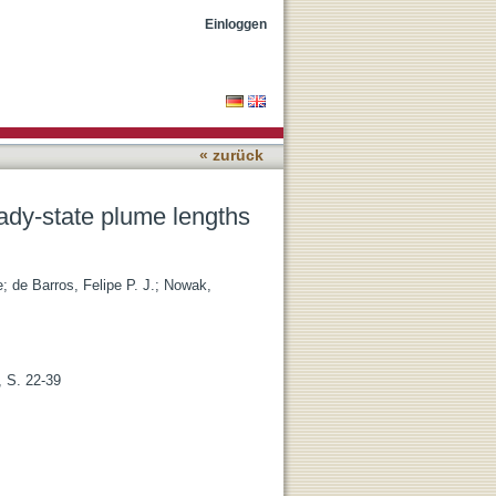
 two-dimensional
Einloggen
« zurück
eady-state plume lengths
e
;
de Barros, Felipe P. J.
;
Nowak,
, S. 22-39