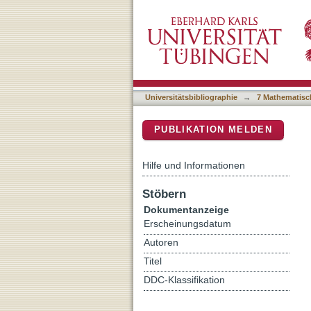
Stochastic evaluation of 
DSpace Repositorium (Manakin b
heterogeneous domains
Universitätsbibliographie
→
7 Mathematisc
PUBLIKATION MELDEN
Hilfe und Informationen
Stöbern
Dokumentanzeige
Erscheinungsdatum
Autoren
Titel
DDC-Klassifikation