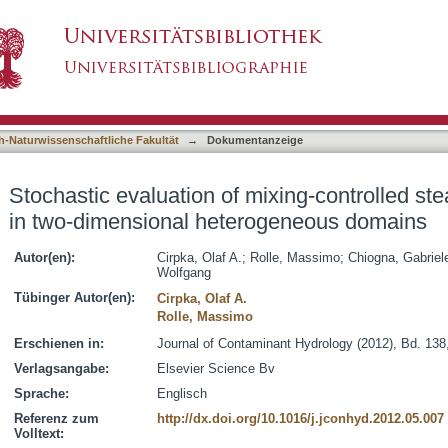
mixing-controlled steady-state plume lengths in
asiert)
h-Naturwissenschaftliche Fakultät
→
Dokumentanzeige
Stochastic evaluation of mixing-controlled st
in two-dimensional heterogeneous domains
Autor(en):
Cirpka, Olaf A.
;
Rolle, Massimo
;
Chiogna, Gabriel
Wolfgang
Tübinger Autor(en):
Cirpka, Olaf A.
Rolle, Massimo
Erschienen in:
Journal of Contaminant Hydrology (2012), Bd. 138
Verlagsangabe:
Elsevier Science Bv
Sprache:
Englisch
Referenz zum
http://dx.doi.org/10.1016/j.jconhyd.2012.05.007
Volltext: