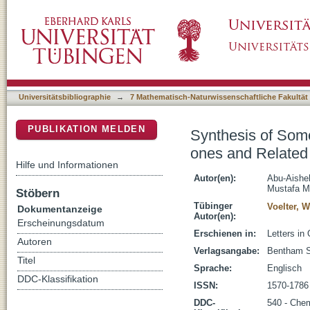
Synthesis of Some 1-(Flavon-7-yl)-4,5-dihyd
DSpace Repositorium (Manakin basiert)
Universitätsbibliographie
→
7 Mathematisch-Naturwissenschaftliche Fakultät
PUBLIKATION MELDEN
Synthesis of Some 
ones and Relate
Hilfe und Informationen
Autor(en):
Abu-Aishe
Mustafa M
Stöbern
Tübinger
Voelter, 
Dokumentanzeige
Autor(en):
Erscheinungsdatum
Erschienen in:
Letters in
Autoren
Verlagsangabe:
Bentham S
Titel
Sprache:
Englisch
DDC-Klassifikation
ISSN:
1570-1786
DDC-
540 - Che