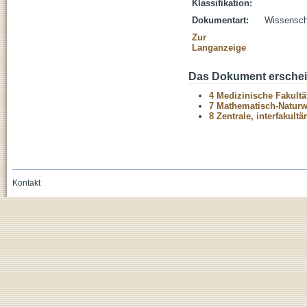
Klassifikation:
Dokumentart:
Wissenscha
Zur
Langanzeige
Das Dokument erschein
4 Medizinische Fakultä
7 Mathematisch-Naturwi
8 Zentrale, interfakult
Kontakt