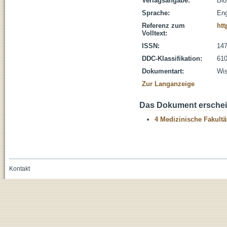
Verlagsangabe:
Bio
Sprache:
Eng
Referenz zum
htt
Volltext:
ISSN:
147
DDC-Klassifikation:
610
Dokumentart:
Wis
Zur Langanzeige
Das Dokument erschein
4 Medizinische Fakultä
Kontakt