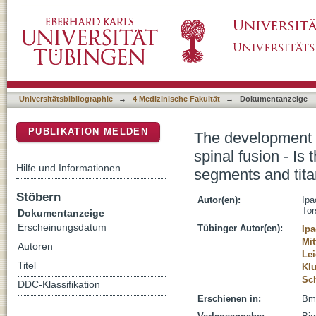
The development of whole blood titanium level
DSpace Repositorium (Manakin basiert)
correlation between the number of fused seg
Universitätsbibliographie
→
4 Medizinische Fakultät
→
Dokumentanzeige
PUBLIKATION MELDEN
The development o
spinal fusion - Is
Hilfe und Informationen
segments and tita
Stöbern
Autor(en):
Ipa
Tor
Dokumentanzeige
Erscheinungsdatum
Tübinger Autor(en):
Ipa
Mit
Autoren
Lei
Titel
Klu
Sch
DDC-Klassifikation
Erschienen in:
Bmc