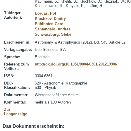
Kaufmann, S.
;
Khelifi, B.
;
Klochkov, D.
;
Kluzniak, W.
;
Kn
Kossakowski, R.
;
Krayzel, F.
;
Laffon, H.
Tübinger
Bordas, Pol
Autor(en):
Klochkov, Dmitry
Pühlhofer, Gerd
Santangelo, Andrea
Schwarzburg, Stefan
Erschienen in:
Astronomy & Astrophysics (2012), Bd. 545, Article L2
Verlagsangabe:
Edp Sciences S A
Sprache:
Englisch
Referenz zum
http://dx.doi.org/10.1051/0004-6361/201219906
Volltext:
ISSN:
0004-6361
DDC-
520 - Astronomie, Kartographie
Klassifikation:
530 - Physik
Dokumentart:
Wissenschaftlicher Artikel
Kommentar:
mehr als 100 Autoren
Zur
Langanzeige
Das Dokument erscheint in: