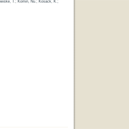
eiske, T.
;
Komin, Nu.
;
Kosack, K.
;