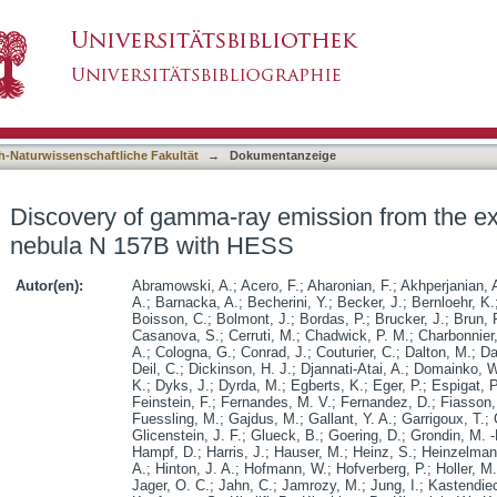
mission from the extragalactic pulsar wind n
asiert)
h-Naturwissenschaftliche Fakultät
→
Dokumentanzeige
Discovery of gamma-ray emission from the ext
nebula N 157B with HESS
Autor(en):
Abramowski, A.
;
Acero, F.
;
Aharonian, F.
;
Akhperjanian, 
A.
;
Barnacka, A.
;
Becherini, Y.
;
Becker, J.
;
Bernloehr, K.
Boisson, C.
;
Bolmont, J.
;
Bordas, P.
;
Brucker, J.
;
Brun, 
Casanova, S.
;
Cerruti, M.
;
Chadwick, P. M.
;
Charbonnier,
A.
;
Cologna, G.
;
Conrad, J.
;
Couturier, C.
;
Dalton, M.
;
Da
Deil, C.
;
Dickinson, H. J.
;
Djannati-Atai, A.
;
Domainko, W
K.
;
Dyks, J.
;
Dyrda, M.
;
Egberts, K.
;
Eger, P.
;
Espigat, P
Feinstein, F.
;
Fernandes, M. V.
;
Fernandez, D.
;
Fiasson,
Fuessling, M.
;
Gajdus, M.
;
Gallant, Y. A.
;
Garrigoux, T.
;
Glicenstein, J. F.
;
Glueck, B.
;
Goering, D.
;
Grondin, M. -
Hampf, D.
;
Harris, J.
;
Hauser, M.
;
Heinz, S.
;
Heinzelman
A.
;
Hinton, J. A.
;
Hofmann, W.
;
Hofverberg, P.
;
Holler, M.
Jager, O. C.
;
Jahn, C.
;
Jamrozy, M.
;
Jung, I.
;
Kastendiec