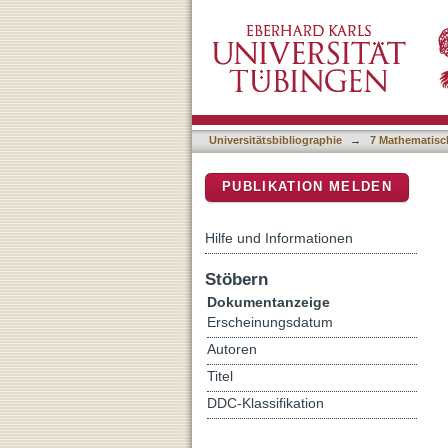
Discovery of gamma-ray e
DSpace Repositorium (Manakin b
Universitätsbibliographie
→
7 Mathematisc
PUBLIKATION MELDEN
Hilfe und Informationen
Stöbern
Dokumentanzeige
Erscheinungsdatum
Autoren
Titel
DDC-Klassifikation