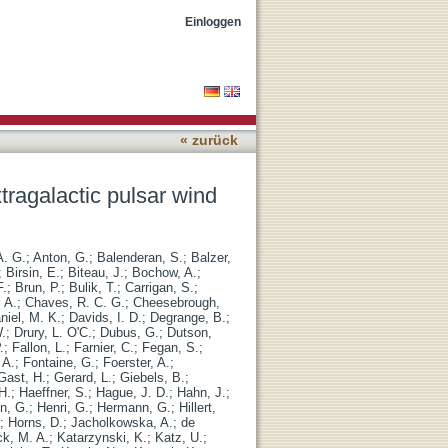
ebula N 157B with HESS
Einloggen
« zurück
ragalactic pulsar wind
A. G.
;
Anton, G.
;
Balenderan, S.
;
Balzer,
;
Birsin, E.
;
Biteau, J.
;
Bochow, A.
;
F.
;
Brun, P.
;
Bulik, T.
;
Carrigan, S.
;
 A.
;
Chaves, R. C. G.
;
Cheesebrough,
niel, M. K.
;
Davids, I. D.
;
Degrange, B.
;
.
;
Drury, L. O'C.
;
Dubus, G.
;
Dutson,
.
;
Fallon, L.
;
Farnier, C.
;
Fegan, S.
;
 A.
;
Fontaine, G.
;
Foerster, A.
;
Gast, H.
;
Gerard, L.
;
Giebels, B.
;
H.
;
Haeffner, S.
;
Hague, J. D.
;
Hahn, J.
;
n, G.
;
Henri, G.
;
Hermann, G.
;
Hillert,
;
Horns, D.
;
Jacholkowska, A.
;
de
k, M. A.
;
Katarzynski, K.
;
Katz, U.
;