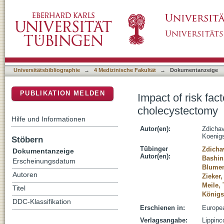
Impact of risk factors for prolonged operativ
DSpace Repositorium (Manakin basiert)
Universitätsbibliographie
→
4 Medizinische Fakultät
→
Dokumentanzeige
PUBLIKATION MELDEN
Impact of risk fac
cholecystectomy
Hilfe und Informationen
Autor(en):
Zdicha
Koenigs
Stöbern
Tübinger
Zdicha
Dokumentanzeige
Autor(en):
Bashin
Erscheinungsdatum
Blumen
Autoren
Zieker
Meile,
Titel
Königsr
DDC-Klassifikation
Erschienen in:
Europea
Verlagsangabe:
Lippinc