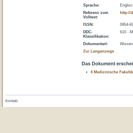
Sprache:
Englisc
Referenz zum
http:/
Volltext:
ISSN:
0954-6
DDC-
610 - M
Klassifikation:
Dokumentart:
Wissens
Zur Langanzeige
Das Dokument erschein
4 Medizinische Fakultä
Kontakt