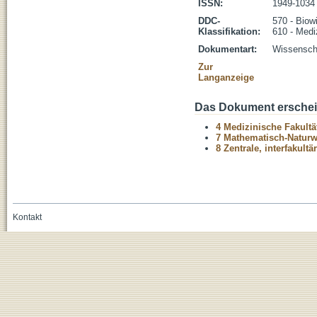
ISSN:
1949-1034
DDC-
570 - Biow
Klassifikation:
610 - Medi
Dokumentart:
Wissenscha
Zur
Langanzeige
Das Dokument erschein
4 Medizinische Fakultä
7 Mathematisch-Naturwi
8 Zentrale, interfakult
Kontakt