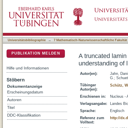
A truncated lamin A in the Lmna(-/-) mouse li
DSpace Repositorium (Manakin basiert)
Universitätsbibliographie
→
7 Mathematisch-Naturwissenschaftliche Fakultät
PUBLIKATION MELDEN
A truncated lamin 
understanding of 
Hilfe und Informationen
Autor(en):
Jahn, Dani
G.
;
Schuet
Stöbern
Tübinger
Schütz, W
Dokumentanzeige
Autor(en):
Erscheinungsdatum
Erschienen in:
Nucleus - 
Autoren
Verlagsangabe:
Landes Bi
Titel
Sprache:
Englisch
DDC-Klassifikation
Referenz zum
http://dx.
Volltext: