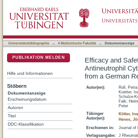
Efficacy and Safety of Rituximab Treatment i
DSpace Repositorium (Manakin basiert)
associated Vasculitides: Results from a Ge
Universitätsbibliographie
→
4 Medizinische Fakultät
→
Dokumentanzeige
PUBLIKATION MELDEN
Efficacy and Safe
Antineutrophil Cy
Hilfe und Informationen
from a German Re
Stöbern
Autor(en):
Roll, Petra
Koetter, In
Dokumentanzeige
Schulze-K
Erscheinungsdatum
Falk
;
Heit
Peter
Autoren
Tübinger
Kötter, Ina
Titel
Autor(en):
Henes, Jö
DDC-Klassifikation
Erschienen in:
Journal of
Verlagsangabe:
J Rheumat