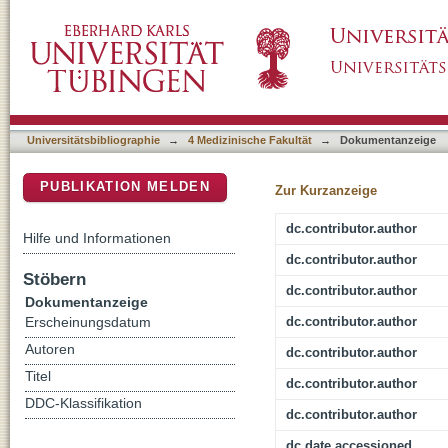
Cytotoxicity of new duplex drugs linking 3 '-C
DSpace Repositorium (Manakin basiert)
human melanoma cells
Universitätsbibliographie
→
4 Medizinische Fakultät
→
Dokumentanzeige
PUBLIKATION MELDEN
Zur Kurzanzeige
dc.contributor.author
Hilfe und Informationen
dc.contributor.author
Stöbern
dc.contributor.author
Dokumentanzeige
dc.contributor.author
Erscheinungsdatum
Autoren
dc.contributor.author
Titel
dc.contributor.author
DDC-Klassifikation
dc.contributor.author
dc.date.accessioned