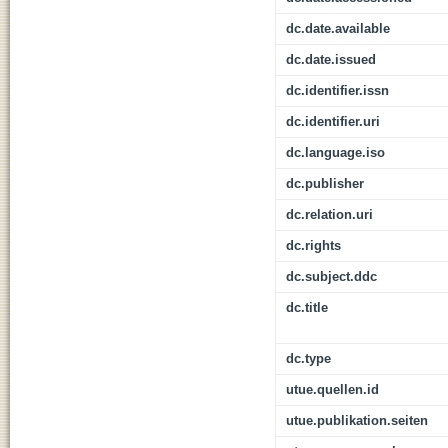
dc.date.available
dc.date.issued
dc.identifier.issn
dc.identifier.uri
dc.language.iso
dc.publisher
dc.relation.uri
dc.rights
dc.subject.ddc
dc.title
dc.type
utue.quellen.id
utue.publikation.seiten