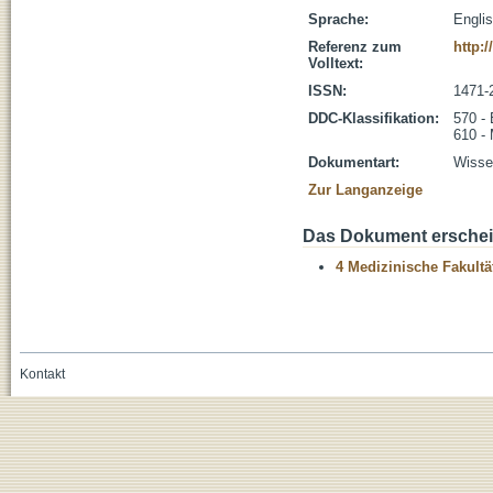
Sprache:
Engli
Referenz zum
http:
Volltext:
ISSN:
1471-
DDC-Klassifikation:
570 - 
610 -
Dokumentart:
Wissen
Zur Langanzeige
Das Dokument erschein
4 Medizinische Fakultä
Kontakt