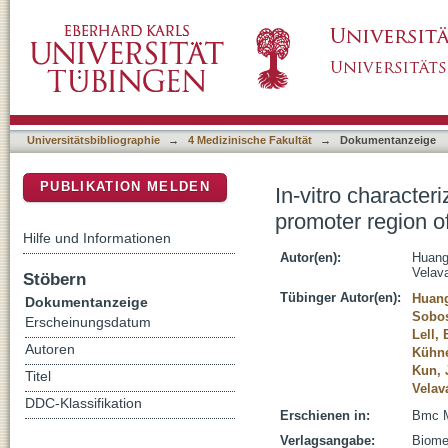
In-vitro characterization of novel and functi
DSpace Repositorium (Manakin basiert)
IL2R alpha in a Gabonese population
Universitätsbibliographie
→
4 Medizinische Fakultät
→
Dokumentanzeige
PUBLIKATION MELDEN
In-vitro character
promoter region o
Hilfe und Informationen
Autor(en):
Huang
Velava
Stöbern
Tübinger Autor(en):
Huang
Dokumentanzeige
Sobos
Erscheinungsdatum
Lell, 
Autoren
Kühne
Kun, 
Titel
Velav
DDC-Klassifikation
Erschienen in:
Bmc Me
Verlagsangabe:
Biome