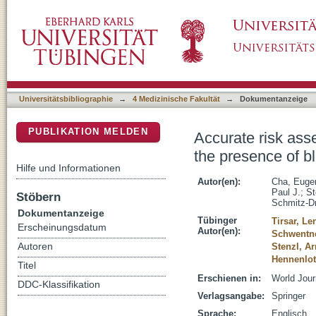
Accurate risk assessment of patients with as
DSpace Repositorium (Manakin basiert)
cancer
Universitätsbibliographie
→
4 Medizinische Fakultät
→
Dokumentanzeige
PUBLIKATION MELDEN
Accurate risk ass
the presence of b
Hilfe und Informationen
Autor(en):
Cha, Euge
Paul J.
;
St
Stöbern
Schmitz-Dr
Dokumentanzeige
Tübinger
Tirsar, Le
Erscheinungsdatum
Autor(en):
Schwentne
Autoren
Stenzl, Ar
Hennenlot
Titel
Erschienen in:
World Jour
DDC-Klassifikation
Verlagsangabe:
Springer
Sprache:
Englisch