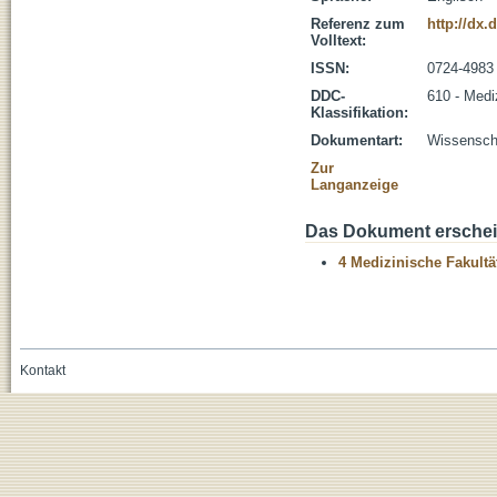
Referenz zum
http://dx.
Volltext:
ISSN:
0724-4983
DDC-
610 - Medi
Klassifikation:
Dokumentart:
Wissenscha
Zur
Langanzeige
Das Dokument erschein
4 Medizinische Fakultä
Kontakt