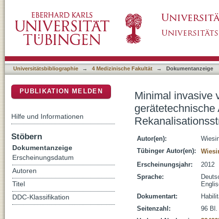
Minimal invasive vaskuläre Interventionen: 
DSpace Repositorium (Manakin basiert)
stentbasierte Rekanalisationsstrategien
Universitätsbibliographie
→
4 Medizinische Fakultät
→
Dokumentanzeige
PUBLIKATION MELDEN
Minimal invasive 
gerätetechnische 
Hilfe und Informationen
Rekanalisationsst
Stöbern
Autor(en):
Wiesi
Dokumentanzeige
Tübinger Autor(en):
Wiesi
Erscheinungsdatum
Erscheinungsjahr:
2012
Autoren
Sprache:
Deuts
Titel
Engli
Dokumentart:
Habili
DDC-Klassifikation
Seitenzahl:
96 Bl. 