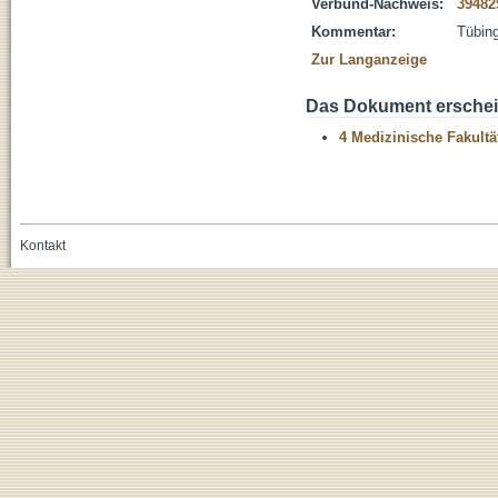
Verbund-Nachweis:
39482
Kommentar:
Tübing
Zur Langanzeige
Das Dokument erschein
4 Medizinische Fakultä
Kontakt