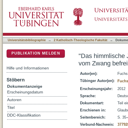
"Das himmlische Jerusalem aber ist frei" (G
DSpace Repositorium (Manakin basiert)
Universitätsbibliographie
→
2 Katholisch-Theologische Fakultät
→
Dokume
PUBLIKATION MELDEN
"Das himmlische J
vom Zwang befre
Hilfe und Informationen
Autor(en):
Fuchs
Stöbern
Tübinger Autor(en):
Fuchs
Dokumentanzeige
Erscheinungsjahr:
2012
Erscheinungsdatum
Sprache:
Deuts
Autoren
Dokumentart:
Teil e
Titel
Erschienen in:
Glaubw
DDC-Klassifikation
Seitenbereich:
S. 35-
Verbund-Nachweis:
37792