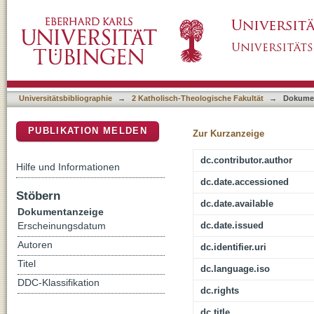
"Plötzlich so viel Schmutz" : Papst Benedikt
DSpace Repositorium (Manakin basiert)
Universitätsbibliographie
→
2 Katholisch-Theologische Fakultät
→
Dokume
PUBLIKATION MELDEN
Zur Kurzanzeige
dc.contributor.author
Hilfe und Informationen
dc.date.accessioned
Stöbern
dc.date.available
Dokumentanzeige
dc.date.issued
Erscheinungsdatum
Autoren
dc.identifier.uri
Titel
dc.language.iso
DDC-Klassifikation
dc.rights
dc.title