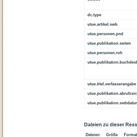
dc.type
utue.artikel.swb
utue.personen.pnd
utue.publikation.seiten
utue.personen.roh
utue.publikation.buchdes
utue.titel.verfasserangabe
utue.publikation.abrufzei
utue.publikation.swbdat
Dateien zu dieser Res
Dateien
Größe
Forma