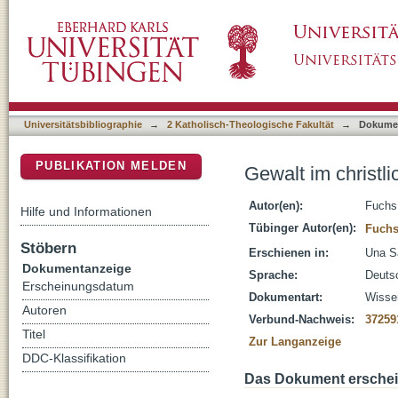
Gewalt im christlichen Glauben?
DSpace Repositorium (Manakin basiert)
Universitätsbibliographie
→
2 Katholisch-Theologische Fakultät
→
Dokume
PUBLIKATION MELDEN
Gewalt im christl
Autor(en):
Fuchs
Hilfe und Informationen
Tübinger Autor(en):
Fuchs
Stöbern
Erschienen in:
Una Sa
Dokumentanzeige
Sprache:
Deuts
Erscheinungsdatum
Dokumentart:
Wissen
Autoren
Verbund-Nachweis:
37259
Titel
Zur Langanzeige
DDC-Klassifikation
Das Dokument erschein