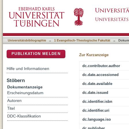
Kirchenbild und Predigtziel : eine problemg
DSpace Repositorium (Manakin basiert)
der Homiletik
Universitätsbibliographie
→
1 Evangelisch-Theologische Fakultät
→
Dokum
PUBLIKATION MELDEN
Zur Kurzanzeige
dc.contributor.author
Hilfe und Informationen
dc.date.accessioned
Stöbern
dc.date.available
Dokumentanzeige
dc.date.issued
Erscheinungsdatum
Autoren
dc.identifier.isbn
Titel
dc.identifier.uri
DDC-Klassifikation
dc.language.iso
dc.publisher