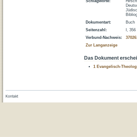
Schlagworte:
Hirsc
Deuts
Jüdis
Biblio
Dokumentart:
Buch
Seitenzahl:
I, 356
Verbund-Nachweis:
37026
Zur Langanzeige
Das Dokument erschein
1 Evangelisch-Theolog
Kontakt