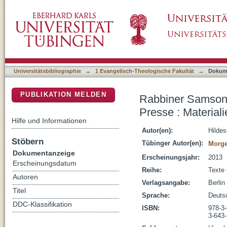
Rabbiner Samson Raphael Hirsch in der deut
DSpace Repositorium (Manakin basiert)
einer bibliographischen Übersicht
Universitätsbibliographie
→
1 Evangelisch-Theologische Fakultät
→
Dokum
PUBLIKATION MELDEN
Rabbiner Samson 
Presse : Material
Hilfe und Informationen
Autor(en):
Hildes
Stöbern
Tübinger Autor(en):
Morge
Dokumentanzeige
Erscheinungsjahr:
2013
Erscheinungsdatum
Reihe:
Texte 
Autoren
Verlagsangabe:
Berlin
Titel
Sprache:
Deuts
DDC-Klassifikation
ISBN:
978-3
3-643