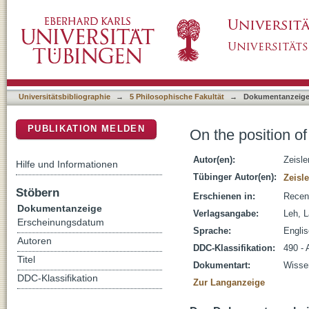
On the position of Ladakhi and Balti in the T
DSpace Repositorium (Manakin basiert)
Universitätsbibliographie
→
5 Philosophische Fakultät
→
Dokumentanzeig
PUBLIKATION MELDEN
On the position of
Autor(en):
Zeisle
Hilfe und Informationen
Tübinger Autor(en):
Zeisle
Stöbern
Erschienen in:
Recent
Dokumentanzeige
Verlagsangabe:
Leh, L
Erscheinungsdatum
Sprache:
Engli
Autoren
DDC-Klassifikation:
490 -
Titel
Dokumentart:
Wissen
DDC-Klassifikation
Zur Langanzeige