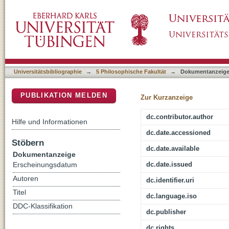
Naṅṅyār - Schauspielerinnen im klassische
DSpace Repositorium (Manakin basiert)
Universitätsbibliographie
→
5 Philosophische Fakultät
→
Dokumentanzeig
PUBLIKATION MELDEN
Zur Kurzanzeige
dc.contributor.author
Hilfe und Informationen
dc.date.accessioned
Stöbern
dc.date.available
Dokumentanzeige
dc.date.issued
Erscheinungsdatum
Autoren
dc.identifier.uri
Titel
dc.language.iso
DDC-Klassifikation
dc.publisher
dc.rights