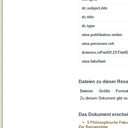
dc.subject.ddc
dc.title
dc.type
utue.publikation.seiten
utue.personen.roh
dcterms.isPartOf.ZSTitelI
utue.fakultaet
Dateien zu dieser Res
Dateien
Größe
Forma
Zu diesem Dokument gibt es 
Das Dokument erschein
5 Philosophische Fakul
Zur Kurzanzeige