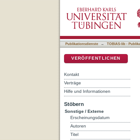
Auflistung 9 Sonstige / E
DSpace Repositorium (Manakin b
Publikationsdienste
→
TOBIAS-lib - Publik
VERÖFFENTLICHEN
Kontakt
Verträge
Hilfe und Informationen
Stöbern
Sonstige / Externe
Erscheinungsdatum
Autoren
Titel