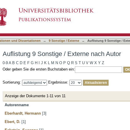
xterne nach Autor
asiert)
ationen und Dissertationen
→
9 Sonstige / Externe
→
Auflistung 9 Sonstige / Ext
Auflistung 9 Sonstige / Externe nach Autor
0-9
A
B
C
D
E
F
G
H
I
J
K
L
M
N
O
P
Q
R
S
T
U
V
W
X
Y
Z
Oder geben Sie die ersten Buchstaben ein:
Sortierung:
Ergebnisse:
Anzeige der Dokumente 1-11 von 11
Autorenname
Eberhardt, Hermann
[3]
Ebert, D.
[1]