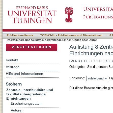
Auflistung 8 Zentrale, interfakultäre und fak
DSpace Repositorium (Manakin basiert)
Publikationsdienste
→
TOBIAS-lib - Publikationen und Dissertationen
→
8 
interfakultäre und fakultätsübergreifende Einrichtungen nach Autor
Auflistung 8 Zentr
VERÖFFENTLICHEN
Einrichtungen nac
Kontakt
0-9
A
B
C
D
E
F
G
H
I
J
K
L
Verträge
Oder geben Sie die ersten Bu
Hilfe und Informationen
Sortierung:
Er
Stöbern
Für diese Browse-Ansicht gib
Zentrale, interfakultäre und
fakultätsübergreifende
Einrichtungen
Erscheinungsdatum
Autoren