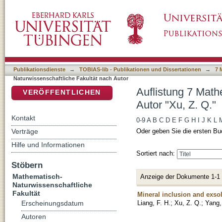
Auflistung 7 Mathematisch-Naturwissenschaftl
DSpace Repositorium (Manakin basiert)
Publikationsdienste
→
TOBIAS-lib - Publikationen und Dissertationen
→
7 
Naturwissenschaftliche Fakultät nach Autor
Auflistung 7 Math
VERÖFFENTLICHEN
Autor "Xu, Z. Q."
Kontakt
0-9
A
B
C
D
E
F
G
H
I
J
K
L
Verträge
Oder geben Sie die ersten Bu
Hilfe und Informationen
Sortiert nach:
Stöbern
Mathematisch-
Anzeige der Dokumente 1-1
Naturwissenschaftliche
Fakultät
Mineral inclusion and exsol
Liang, F. H.
;
Xu, Z. Q.
;
Yang,
Erscheinungsdatum
Autoren