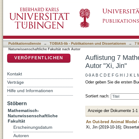
Auflistung 7 Mathematisch-Naturwissenschaftl
DSpace Repositorium (Manakin basiert)
Publikationsdienste
→
TOBIAS-lib - Publikationen und Dissertationen
→
7 
Naturwissenschaftliche Fakultät nach Autor
Auflistung 7 Math
VERÖFFENTLICHEN
Autor "Xi, Jin"
Kontakt
0-9
A
B
C
D
E
F
G
H
I
J
K
L
Verträge
Oder geben Sie die ersten Bu
Hilfe und Informationen
Sortiert nach:
Stöbern
Mathematisch-
Anzeige der Dokumente 1-1
Naturwissenschaftliche
Fakultät
An Out-bred Animal Model of
Xi, Jin
(
2019-10-16
)
;
Disserta
Erscheinungsdatum
Autoren