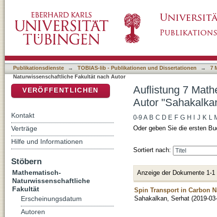
Auflistung 7 Mathematisch-Naturwissenschaft
DSpace Repositorium (Manakin basiert)
Publikationsdienste
→
TOBIAS-lib - Publikationen und Dissertationen
→
7 
Naturwissenschaftliche Fakultät nach Autor
Auflistung 7 Math
VERÖFFENTLICHEN
Autor "Sahakalkan
Kontakt
0-9
A
B
C
D
E
F
G
H
I
J
K
L
Verträge
Oder geben Sie die ersten Bu
Hilfe und Informationen
Sortiert nach:
Stöbern
Mathematisch-
Anzeige der Dokumente 1-1
Naturwissenschaftliche
Fakultät
Spin Transport in Carbon N
Sahakalkan, Serhat
(
2019-03
Erscheinungsdatum
Autoren