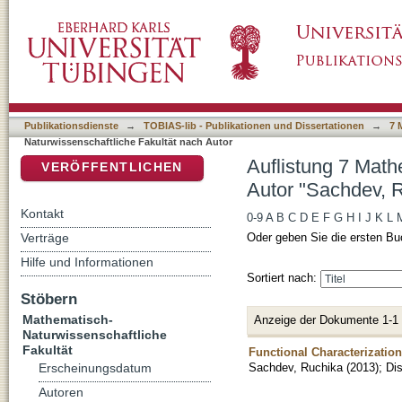
Auflistung 7 Mathematisch-Naturwissenschaft
DSpace Repositorium (Manakin basiert)
Publikationsdienste
→
TOBIAS-lib - Publikationen und Dissertationen
→
7 
Naturwissenschaftliche Fakultät nach Autor
Auflistung 7 Math
VERÖFFENTLICHEN
Autor "Sachdev, 
Kontakt
0-9
A
B
C
D
E
F
G
H
I
J
K
L
Verträge
Oder geben Sie die ersten Bu
Hilfe und Informationen
Sortiert nach:
Stöbern
Mathematisch-
Anzeige der Dokumente 1-1
Naturwissenschaftliche
Fakultät
Functional Characterizati
Sachdev, Ruchika
(
2013
)
;
Dis
Erscheinungsdatum
Autoren