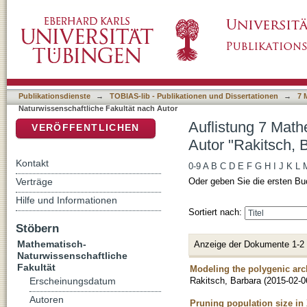
Auflistung 7 Mathematisch-Naturwissenschaft
DSpace Repositorium (Manakin basiert)
Publikationsdienste
→
TOBIAS-lib - Publikationen und Dissertationen
→
7 
Naturwissenschaftliche Fakultät nach Autor
Auflistung 7 Math
VERÖFFENTLICHEN
Autor "Rakitsch, 
Kontakt
0-9
A
B
C
D
E
F
G
H
I
J
K
L
Verträge
Oder geben Sie die ersten Bu
Hilfe und Informationen
Sortiert nach:
Stöbern
Mathematisch-
Anzeige der Dokumente 1-2
Naturwissenschaftliche
Fakultät
Modeling the polygenic arch
Rakitsch, Barbara
(
2015-02-0
Erscheinungsdatum
Autoren
Pruning population size i