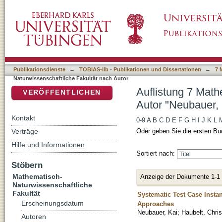
Auflistung 7 Mathematisch-Naturwissenschaft
DSpace Repositorium (Manakin basiert)
Publikationsdienste
→
TOBIAS-lib - Publikationen und Dissertationen
→
7 
Naturwissenschaftliche Fakultät nach Autor
Auflistung 7 Math
VERÖFFENTLICHEN
Autor "Neubauer, 
Kontakt
0-9
A
B
C
D
E
F
G
H
I
J
K
L
Verträge
Oder geben Sie die ersten Bu
Hilfe und Informationen
Sortiert nach:
Stöbern
Mathematisch-
Anzeige der Dokumente 1-1
Naturwissenschaftliche
Fakultät
Systematic Test Case Insta
Erscheinungsdatum
Approaches
Neubauer, Kai
;
Haubelt, Chris
Autoren