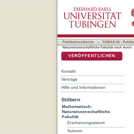
Auflistung 7 Mathematisc
DSpace Repositorium (Manakin b
Publikationsdienste
→
TOBIAS-lib - Publik
Naturwissenschaftliche Fakultät nach Autor
VERÖFFENTLICHEN
Kontakt
Verträge
Hilfe und Informationen
Stöbern
Mathematisch-
Naturwissenschaftliche
Fakultät
Erscheinungsdatum
Autoren