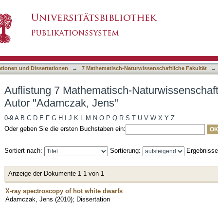
h-Naturwissenschaftliche Fakultät nach Autor 
asiert)
ationen und Dissertationen
→
7 Mathematisch-Naturwissenschaftliche Fakultät
→
Auflistung 7 Mathematisch-Naturwissenschaft
Autor "Adamczak, Jens"
0-9
A
B
C
D
E
F
G
H
I
J
K
L
M
N
O
P
Q
R
S
T
U
V
W
X
Y
Z
Oder geben Sie die ersten Buchstaben ein:
Sortiert nach:
Sortierung:
Ergebniss
Anzeige der Dokumente 1-1 von 1
X-ray spectroscopy of hot white dwarfs
Adamczak, Jens
(
2010
)
;
Dissertation