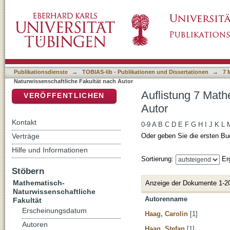
Auflistung 7 Mathematisch-Naturwissenschaft
DSpace Repositorium (Manakin basiert)
Publikationsdienste
→
TOBIAS-lib - Publikationen und Dissertationen
→
7 
Naturwissenschaftliche Fakultät nach Autor
Auflistung 7 Math
VERÖFFENTLICHEN
Autor
Kontakt
0-9
A
B
C
D
E
F
G
H
I
J
K
L
Verträge
Oder geben Sie die ersten Bu
Hilfe und Informationen
Sortierung:
Er
Stöbern
Mathematisch-
Anzeige der Dokumente 1-2
Naturwissenschaftliche
Autorenname
Fakultät
Erscheinungsdatum
Haag, Carolin
[1]
Autoren
Haag, Stefan
[1]