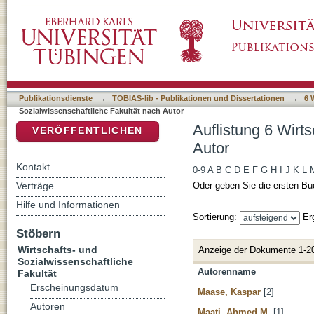
Auflistung 6 Wirtschafts- und Sozialwissensc
DSpace Repositorium (Manakin basiert)
Publikationsdienste
→
TOBIAS-lib - Publikationen und Dissertationen
→
6 
Sozialwissenschaftliche Fakultät nach Autor
Auflistung 6 Wirt
VERÖFFENTLICHEN
Autor
Kontakt
0-9
A
B
C
D
E
F
G
H
I
J
K
L
Verträge
Oder geben Sie die ersten Bu
Hilfe und Informationen
Sortierung:
Er
Stöbern
Wirtschafts- und
Anzeige der Dokumente 1-2
Sozialwissenschaftliche
Autorenname
Fakultät
Erscheinungsdatum
Maase, Kaspar
[2]
Autoren
Maati, Ahmed M.
[1]