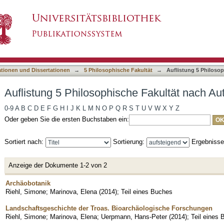
he Fakultät nach Autor "Marinova, Elena"
asiert)
ationen und Dissertationen
→
5 Philosophische Fakultät
→
Auflistung 5 Philoso
Auflistung 5 Philosophische Fakultät nach Au
0-9
A
B
C
D
E
F
G
H
I
J
K
L
M
N
O
P
Q
R
S
T
U
V
W
X
Y
Z
Oder geben Sie die ersten Buchstaben ein:
Sortiert nach:
Sortierung:
Ergebniss
Anzeige der Dokumente 1-2 von 2
Archäobotanik
Riehl, Simone
;
Marinova, Elena
(
2014
)
;
Teil eines Buches
Landschaftsgeschichte der Troas. Bioarchäologische Forschungen
Riehl, Simone
;
Marinova, Elena
;
Uerpmann, Hans-Peter
(
2014
)
;
Teil eines