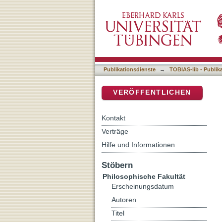
Auflistung 5 Philosophisc
DSpace Repositorium (Manakin b
Publikationsdienste
→
TOBIAS-lib - Publik
VERÖFFENTLICHEN
Kontakt
Verträge
Hilfe und Informationen
Stöbern
Philosophische Fakultät
Erscheinungsdatum
Autoren
Titel