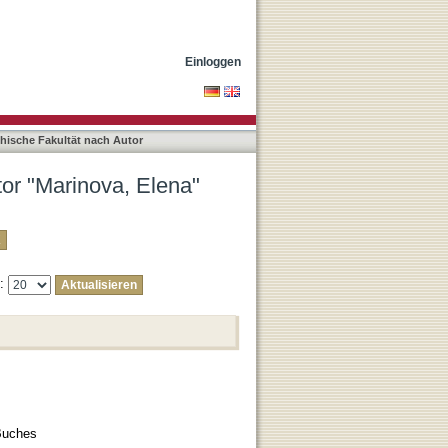
Einloggen
phische Fakultät nach Autor
tor "Marinova, Elena"
e:
 Buches