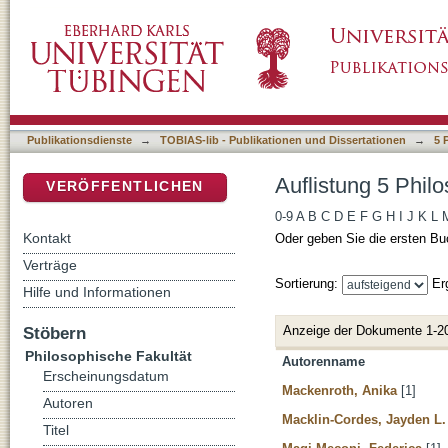
Auflistung 5 Philosophische Fakultät nach Au
DSpace Repositorium (Manakin basiert)
Publikationsdienste
→
TOBIAS-lib - Publikationen und Dissertationen
→
5 
Auflistung 5 Phil
VERÖFFENTLICHEN
0-9
A
B
C
D
E
F
G
H
I
J
K
L
Kontakt
Oder geben Sie die ersten Bu
Verträge
Sortierung:
Er
Hilfe und Informationen
Anzeige der Dokumente 1-2
Stöbern
Philosophische Fakultät
Autorenname
Erscheinungsdatum
Mackenroth, Anika
[1]
Autoren
Macklin-Cordes, Jayden L.
Titel