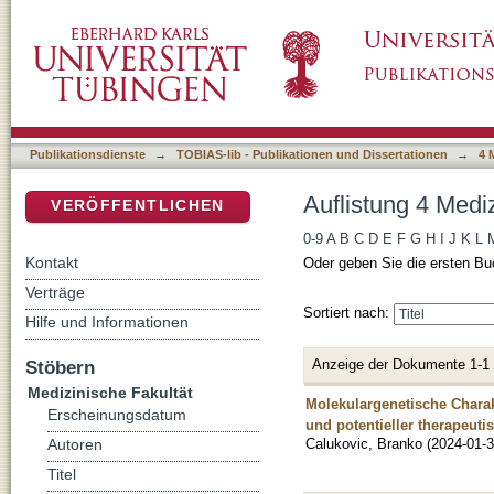
Auflistung 4 Medizinische Fakultät nach Auto
DSpace Repositorium (Manakin basiert)
Publikationsdienste
→
TOBIAS-lib - Publikationen und Dissertationen
→
4 
Auflistung 4 Medi
VERÖFFENTLICHEN
0-9
A
B
C
D
E
F
G
H
I
J
K
L
Kontakt
Oder geben Sie die ersten Bu
Verträge
Sortiert nach:
Hilfe und Informationen
Anzeige der Dokumente 1-1
Stöbern
Medizinische Fakultät
Molekulargenetische Charak
Erscheinungsdatum
und potentieller therapeuti
Calukovic, Branko
(
2024-01-
Autoren
Titel