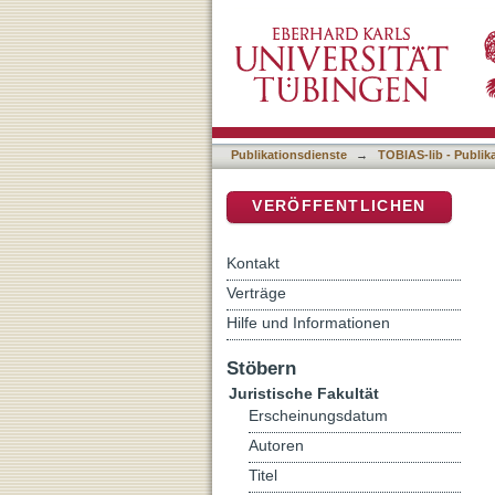
Auflistung 3 Juristische 
DSpace Repositorium (Manakin b
Publikationsdienste
→
TOBIAS-lib - Publik
VERÖFFENTLICHEN
Kontakt
Verträge
Hilfe und Informationen
Stöbern
Juristische Fakultät
Erscheinungsdatum
Autoren
Titel