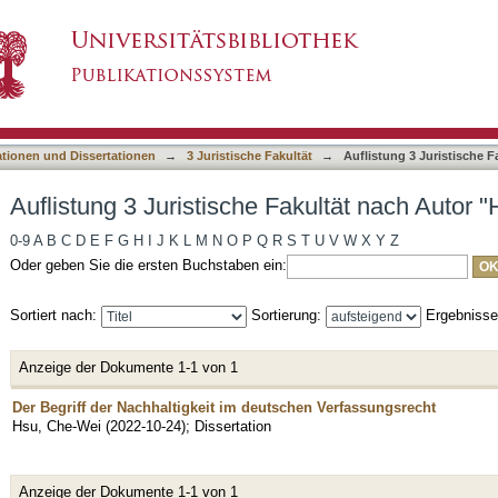
Fakultät nach Autor "Hsu, Che-Wei"
asiert)
ationen und Dissertationen
→
3 Juristische Fakultät
→
Auflistung 3 Juristische F
Auflistung 3 Juristische Fakultät nach Autor 
0-9
A
B
C
D
E
F
G
H
I
J
K
L
M
N
O
P
Q
R
S
T
U
V
W
X
Y
Z
Oder geben Sie die ersten Buchstaben ein:
Sortiert nach:
Sortierung:
Ergebniss
Anzeige der Dokumente 1-1 von 1
Der Begriff der Nachhaltigkeit im deutschen Verfassungsrecht
Hsu, Che-Wei
(
2022-10-24
)
;
Dissertation
Anzeige der Dokumente 1-1 von 1