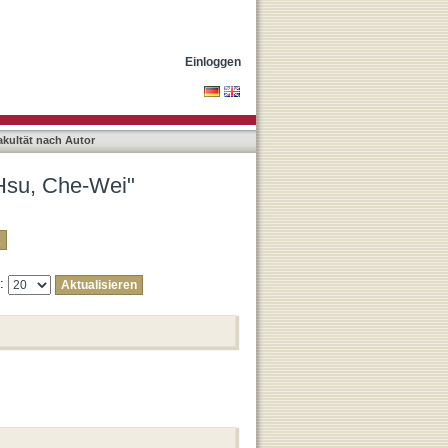
Einloggen
akultät nach Autor
"Hsu, Che-Wei"
e: