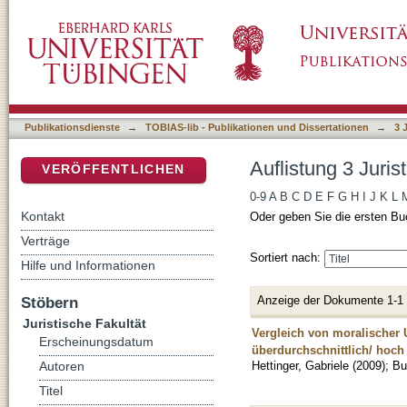
Auflistung 3 Juristische Fakultät nach Autor "
DSpace Repositorium (Manakin basiert)
Publikationsdienste
→
TOBIAS-lib - Publikationen und Dissertationen
→
3 
Auflistung 3 Juris
VERÖFFENTLICHEN
0-9
A
B
C
D
E
F
G
H
I
J
K
L
Kontakt
Oder geben Sie die ersten Bu
Verträge
Sortiert nach:
Hilfe und Informationen
Anzeige der Dokumente 1-1
Stöbern
Juristische Fakultät
Vergleich von moralischer 
Erscheinungsdatum
überdurchschnittlich/ hoc
Hettinger, Gabriele
(
2009
)
;
Bu
Autoren
Titel