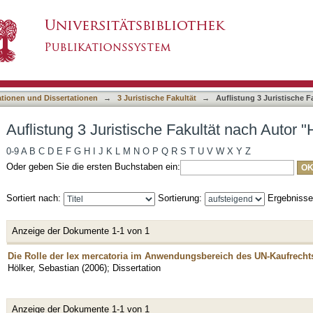
akultät nach Autor "Hölker, Sebastian"
asiert)
ationen und Dissertationen
→
3 Juristische Fakultät
→
Auflistung 3 Juristische F
Auflistung 3 Juristische Fakultät nach Autor "
0-9
A
B
C
D
E
F
G
H
I
J
K
L
M
N
O
P
Q
R
S
T
U
V
W
X
Y
Z
Oder geben Sie die ersten Buchstaben ein:
Sortiert nach:
Sortierung:
Ergebniss
Anzeige der Dokumente 1-1 von 1
Die Rolle der lex mercatoria im Anwendungsbereich des UN-Kaufrecht
Hölker, Sebastian
(
2006
)
;
Dissertation
Anzeige der Dokumente 1-1 von 1