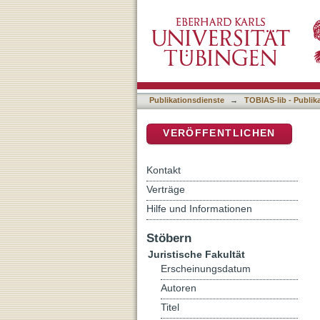
Auflistung 3 Juristische F
DSpace Repositorium (Manakin b
Publikationsdienste
→
TOBIAS-lib - Publik
VERÖFFENTLICHEN
Kontakt
Verträge
Hilfe und Informationen
Stöbern
Juristische Fakultät
Erscheinungsdatum
Autoren
Titel