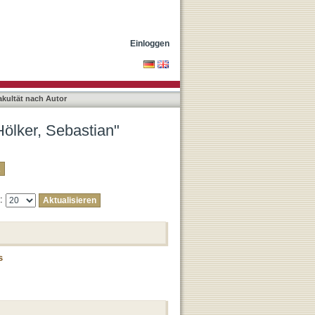
Einloggen
akultät nach Autor
Hölker, Sebastian"
e:
s