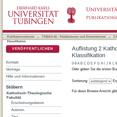
Auflistung 2 Katholisch-Theologische Fakult
DSpace Repositorium (Manakin basiert)
Publikationsdienste
→
TOBIAS-lib - Publikationen und Dissertationen
→
2 
Klassifikation
Auflistung 2 Kath
VERÖFFENTLICHEN
Klassifikation
Kontakt
0-9
A
B
C
D
E
F
G
H
I
J
K
L
Verträge
Oder geben Sie die ersten Bu
Hilfe und Informationen
Sortierung:
Er
Stöbern
Für diese Browse-Ansicht gib
Katholisch-Theologische
Fakultät
Erscheinungsdatum
Autoren
Titel