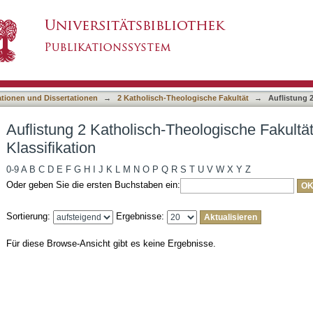
heologische Fakultät nach DDC-Klassifikation
asiert)
ationen und Dissertationen
→
2 Katholisch-Theologische Fakultät
→
Auflistung 
Auflistung 2 Katholisch-Theologische Fakult
Klassifikation
0-9
A
B
C
D
E
F
G
H
I
J
K
L
M
N
O
P
Q
R
S
T
U
V
W
X
Y
Z
Oder geben Sie die ersten Buchstaben ein:
Sortierung:
Ergebnisse:
Für diese Browse-Ansicht gibt es keine Ergebnisse.