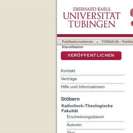
Auflistung 2 Katholisch-T
DSpace Repositorium (Manakin b
Publikationsdienste
→
TOBIAS-lib - Publik
Klassifikation
VERÖFFENTLICHEN
Kontakt
Verträge
Hilfe und Informationen
Stöbern
Katholisch-Theologische
Fakultät
Erscheinungsdatum
Autoren
Titel