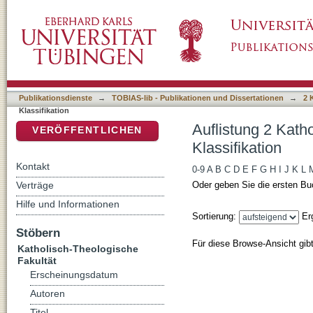
Auflistung 2 Katholisch-Theologische Fakult
DSpace Repositorium (Manakin basiert)
Publikationsdienste
→
TOBIAS-lib - Publikationen und Dissertationen
→
2 
Klassifikation
Auflistung 2 Kath
VERÖFFENTLICHEN
Klassifikation
Kontakt
0-9
A
B
C
D
E
F
G
H
I
J
K
L
Verträge
Oder geben Sie die ersten Bu
Hilfe und Informationen
Sortierung:
Er
Stöbern
Für diese Browse-Ansicht gib
Katholisch-Theologische
Fakultät
Erscheinungsdatum
Autoren
Titel