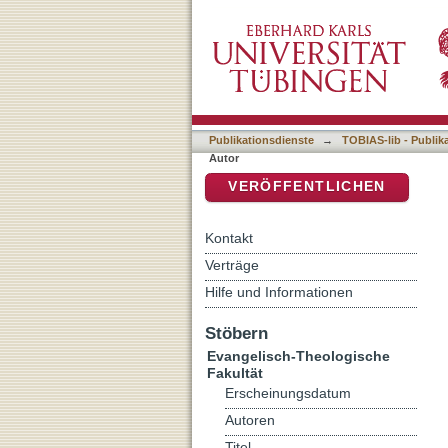
Auflistung 1 Evangelisch-
DSpace Repositorium (Manakin b
Publikationsdienste
→
TOBIAS-lib - Publik
Autor
VERÖFFENTLICHEN
Kontakt
Verträge
Hilfe und Informationen
Stöbern
Evangelisch-Theologische
Fakultät
Erscheinungsdatum
Autoren
Titel