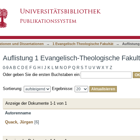
Theologische Fakultät nach Autor
asiert)
ationen und Dissertationen
→
1 Evangelisch-Theologische Fakultät
→
Auflistung
Auflistung 1 Evangelisch-Theologische Fakult
0-9
A
B
C
D
E
F
G
H
I
J
K
L
M
N
O
P
Q
R
S
T
U
V
W
X
Y
Z
Oder geben Sie die ersten Buchstaben ein:
Sortierung:
Ergebnisse:
Anzeige der Dokumente 1-1 von 1
Autorenname
Quack, Jürgen
[6]