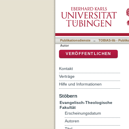
Auflistung 1 Evangelisch-
DSpace Repositorium (Manakin b
Publikationsdienste
→
TOBIAS-lib - Publik
Autor
VERÖFFENTLICHEN
Kontakt
Verträge
Hilfe und Informationen
Stöbern
Evangelisch-Theologische
Fakultät
Erscheinungsdatum
Autoren
Titel