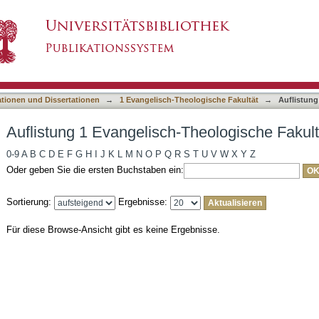
Theologische Fakultät nach Autor
asiert)
ationen und Dissertationen
→
1 Evangelisch-Theologische Fakultät
→
Auflistung
Auflistung 1 Evangelisch-Theologische Fakult
0-9
A
B
C
D
E
F
G
H
I
J
K
L
M
N
O
P
Q
R
S
T
U
V
W
X
Y
Z
Oder geben Sie die ersten Buchstaben ein:
Sortierung:
Ergebnisse:
Für diese Browse-Ansicht gibt es keine Ergebnisse.