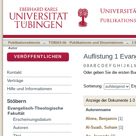
Auflistung 1 Evangelisch-Theologische Fakul
DSpace Repositorium (Manakin basiert)
Publikationsdienste
→
TOBIAS-lib - Publikationen und Dissertationen
→
1 
Autor
Auflistung 1 Evan
VERÖFFENTLICHEN
0-9
A
B
C
D
E
F
G
H
I
J
K
L
Kontakt
Oder geben Sie die ersten Bu
Verträge
Sortierung:
Er
Hilfe und Informationen
Anzeige der Dokumente 1-3
Stöbern
Evangelisch-Theologische
Autorenname
Fakultät
Ahme, Benjamin
[1]
Erscheinungsdatum
Al-Suadi, Soham
[1]
Autoren
Titel