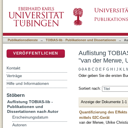
Auflistung TOBIAS-lib - Publikationen und Di
DSpace Repositorium (Manakin basiert)
Christiane"
Publikationsdienste
→
TOBIAS-lib - Publikationen und Dissertationen
→
Au
Auflistung TOBIAS
VERÖFFENTLICHEN
"van der Merwe, U
Kontakt
0-9
A
B
C
D
E
F
G
H
I
J
K
L
Verträge
Oder geben Sie die ersten Bu
Hilfe und Informationen
Sortiert nach:
Stöbern
Auflistung TOBIAS-lib -
Anzeige der Dokumente 1-1
Publikationen und
Dissertationen nach Autor
Quantifizierung des Effekts
Erscheinungsdatum
mittels 02C-Gerät
van der Merwe, Ulrike Christi
Autoren