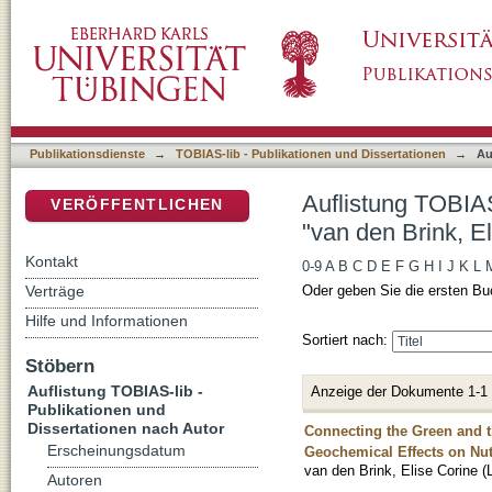
Auflistung TOBIAS-lib - Publikationen und Di
DSpace Repositorium (Manakin basiert)
(Liesbeth)"
Publikationsdienste
→
TOBIAS-lib - Publikationen und Dissertationen
→
Au
Auflistung TOBIAS
VERÖFFENTLICHEN
"van den Brink, El
Kontakt
0-9
A
B
C
D
E
F
G
H
I
J
K
L
Verträge
Oder geben Sie die ersten Bu
Hilfe und Informationen
Sortiert nach:
Stöbern
Auflistung TOBIAS-lib -
Anzeige der Dokumente 1-1
Publikationen und
Dissertationen nach Autor
Connecting the Green and t
Erscheinungsdatum
Geochemical Effects on Nut
van den Brink, Elise Corine (
Autoren