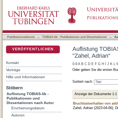
Auflistung TOBIAS-lib - Publikationen und Di
DSpace Repositorium (Manakin basiert)
Publikationsdienste
→
TOBIAS-lib - Publikationen und Dissertationen
→
Au
Auflistung TOBIAS
VERÖFFENTLICHEN
"Zahel, Adrian"
Kontakt
0-9
A
B
C
D
E
F
G
H
I
J
K
L
Verträge
Oder geben Sie die ersten Bu
Hilfe und Informationen
Sortiert nach:
Stöbern
Auflistung TOBIAS-lib -
Anzeige der Dokumente 1-1
Publikationen und
Dissertationen nach Autor
Bruchlastverhalten von addi
Zahel, Adrian
(
2023-04-06
)
;
D
Erscheinungsdatum
Autoren